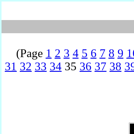
(Page
1
2
3
4
5
6
7
8
9
1
31
32
33
34
35
36
37
38
3