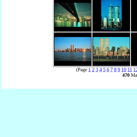
(Page
1
2
3
4
5
6
7
8
9
10
11
1
470
Mat