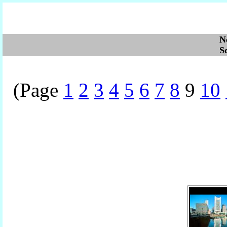
N
S
(Page
1
2
3
4
5
6
7
8
9
10