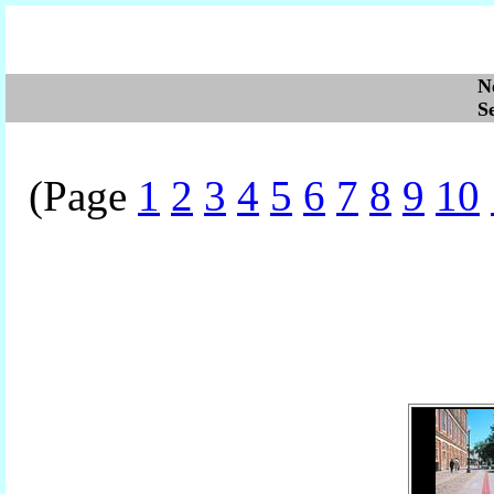
N
S
(Page
1
2
3
4
5
6
7
8
9
10